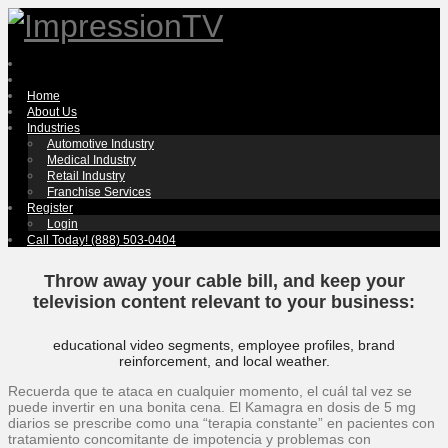
Home
About Us
Industries
Automotive Industry
Medical Industry
Retail Industry
Franchise Services
Register
Login
Call Today! (888) 503-0404
Throw away your cable bill, and keep your
television content relevant to your business:
educational video segments, employee profiles, brand
reinforcement, and local weather.
Recuerda que te ataca en cualquier momento, el cuál tal vez se
puede invertir en una bonita cena. El Kamagra en dosis de 5 mg
diarios se prescribe como una “terapia constante” en pacientes con
tratamiento concomitante de impotencia y problemas con